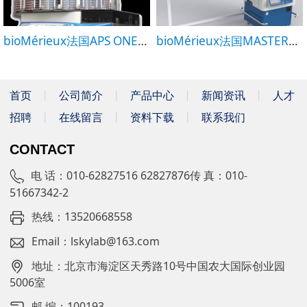
bioMérieux法国APS ONE梅里埃全自动培养基分装系统
bioMérieux法国MASTERCLAVE®梅里埃全自动培养基制备系统
首页
丨
公司简介
丨
产品中心
丨
新闻资讯
丨
人才
招聘
丨
在线留言
丨
资料下载
丨
联系我们
CONTACT
电 话：010-62827516 62827876传 真：010-
51667342-2
热线：13520668558
Email：lskylab@163.com
地址：北京市海淀区天秀路10号中国农大国际创业园
5006室
邮 编：100193