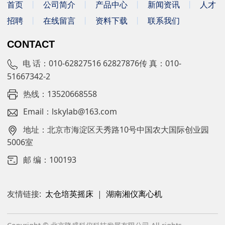
首页
丨
公司简介
丨
产品中心
丨
新闻资讯
丨
人才
招聘
丨
在线留言
丨
资料下载
丨
联系我们
CONTACT
电 话：010-62827516 62827876传 真：010-
51667342-2
热线：13520668558
Email：lskylab@163.com
地址：北京市海淀区天秀路10号中国农大国际创业园
5006室
邮 编：100193
友情链接:
太仓培英摇床
|
湖南湘仪离心机